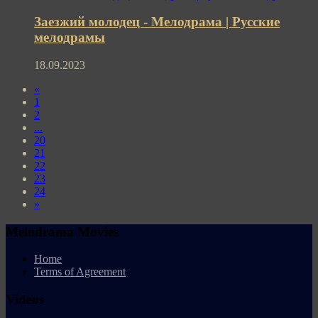
Заезжий молодец - Мелодрама | Русские
мелодрамы
18.09.2023
«
1
2
...
20
21
22
23
24
»
Melodrama Movies
Home
Terms of Agreement
Videos