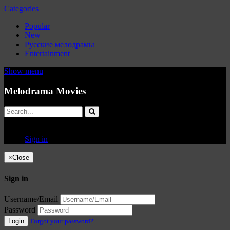
Categories
Popular
New
Русские мелодрамы
Entertainment
Show menu
Melodrama Movies
Sign in
×
Close
Sign in
Username/Email
Password
Login
Forgot your password?