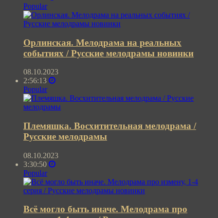
Popular
Орлинская. Мелодрама на реальных
событиях / Русские мелодрамы новинки
08.10.2023
2:56:13
Popular
Племяшка. Восхитительная мелодрама /
Русские мелодрамы
08.10.2023
3:30:50
Popular
Всё могло быть иначе. Мелодрама про