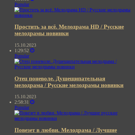
Popular
Простить за всё. Мелодрама HD / Русские
мелодрамы новинки
15.10.2023
1:29:52
Popular
Отец поневоле. Душещипательная
мелодрама / Русские мелодрамы новинки
15.10.2023
2:58:31
Popular
Повезет в любви. Мелодрама / Лучшие