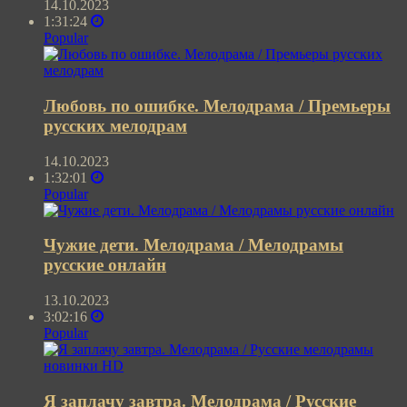
14.10.2023
1:31:24
Popular
Любовь по ошибке. Мелодрама / Премьеры
русских мелодрам
14.10.2023
1:32:01
Popular
Чужие дети. Мелодрама / Мелодрамы
русские онлайн
13.10.2023
3:02:16
Popular
Я заплачу завтра. Мелодрама / Русские