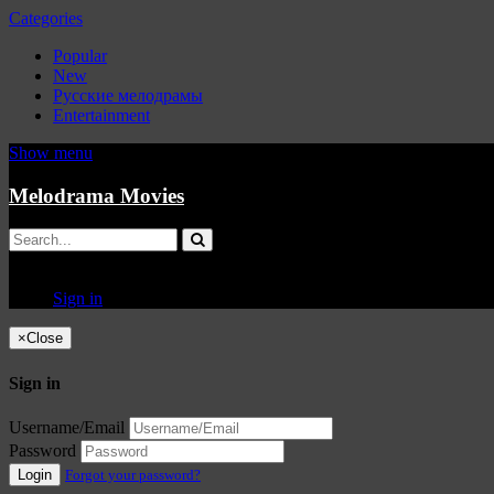
Categories
Popular
New
Русские мелодрамы
Entertainment
Show menu
Melodrama Movies
Sign in
×
Close
Sign in
Username/Email
Password
Login
Forgot your password?