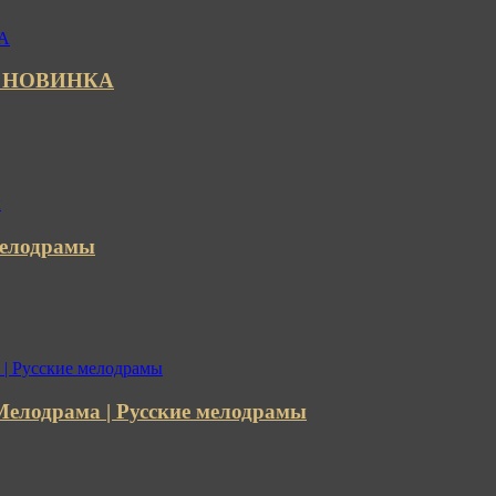
, НОВИНКА
 мелодрамы
 Мелодрама | Русские мелодрамы