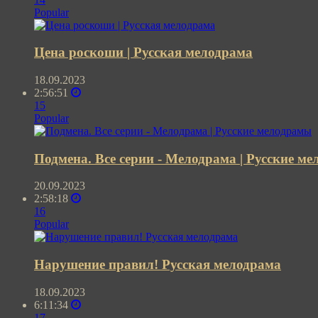
Popular
Цена роскоши | Русская мелодрама
18.09.2023
2:56:51
15
Popular
Подмена. Все серии - Мелодрама | Русские м
20.09.2023
2:58:18
16
Popular
Нарушение правил! Русская мелодрама
18.09.2023
6:11:34
17