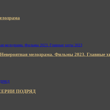
елодрама
 Невероятная мелодрама. Фильмы 2023. Главные х
Е СЕРИИ ПОДРЯД