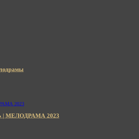
елодрамы
Ь | МЕЛОДРАМА 2023