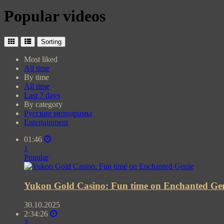
Popular videos
Sorting
Most liked
All time
By time
All time
Last 7 days
By category
Русские мелодрамы
Entertainment
01:46
1
Popular
Yukon Gold Casino: Fun time on Enchanted Ge
30.10.2025
2:34:26
2