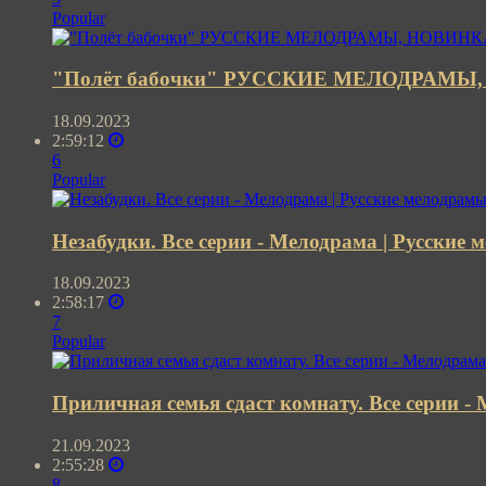
Popular
"Полёт бабочки" РУССКИЕ МЕЛОДРАМЫ
18.09.2023
2:59:12
6
Popular
Незабудки. Все серии - Мелодрама | Русские
18.09.2023
2:58:17
7
Popular
Приличная семья сдаст комнату. Все серии -
21.09.2023
2:55:28
8