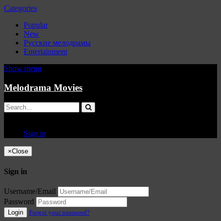
Categories
Popular
New
Русские мелодрамы
Entertainment
Show menu
Melodrama Movies
Sign in
×
Close
Sign in
Username/Email
Password
Login
Forgot your password?