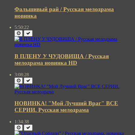
Фальшивый рай / Русская мелодрама
новинка
5:50:22
В ПЛЕНУ У ЧУДОВИЩА / Русская
мелодрама новинка HD
3:08:28
НОВИНКА! "Мой Лучший Враг" ВСЕ
СЕРИИ. Русская мелодрама
1:34:38