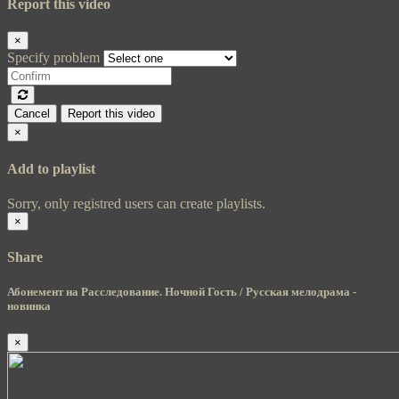
Report this video
×
Specify problem
Cancel
Report this video
×
Add to playlist
Sorry, only registred users can create playlists.
×
Share
Абонемент на Расследование. Ночной Гость / Русская мелодрама -
новинка
×