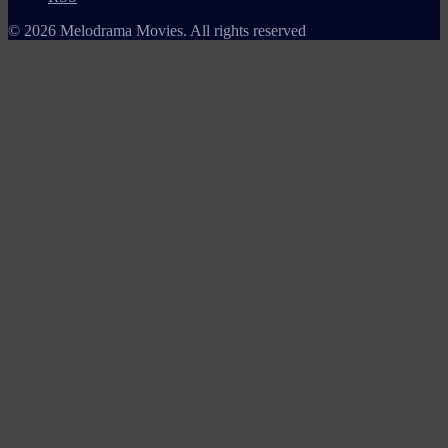
© 2026 Melodrama Movies. All rights reserved