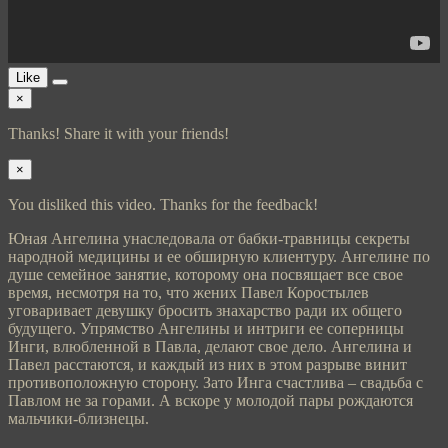
Like
×
Thanks! Share it with your friends!
×
You disliked this video. Thanks for the feedback!
Юная Ангелина унаследовала от бабки-травницы секреты
народной медицины и ее обширную клиентуру. Ангелине по
душе семейное занятие, которому она посвящает все свое
время, несмотря на то, что жених Павел Коростылев
уговаривает девушку бросить знахарство ради их общего
будущего. Упрямство Ангелины и интриги ее соперницы
Инги, влюбленной в Павла, делают свое дело. Ангелина и
Павел расстаются, и каждый из них в этом разрыве винит
противоположную сторону. Зато Инга счастлива – свадьба с
Павлом не за горами. А вскоре у молодой пары рождаются
мальчики-близнецы.