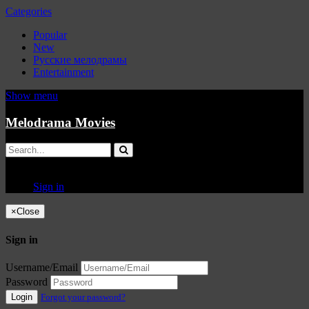
Categories
Popular
New
Русские мелодрамы
Entertainment
Show menu
Melodrama Movies
Sign in
×
Close
Sign in
Username/Email
Password
Login
Forgot your password?