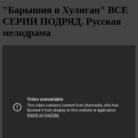
"Барышня и Хулиган" ВСЕ
СЕРИИ ПОДРЯД. Русская
мелодрама