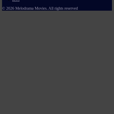
© 2026 Melodrama Movies. All rights reserved