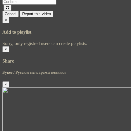
Cancel
Report this video
×
Add to playlist
Sorry, only registred users can create playlists.
×
Share
Букет / Русские мелодрамы новинки
×