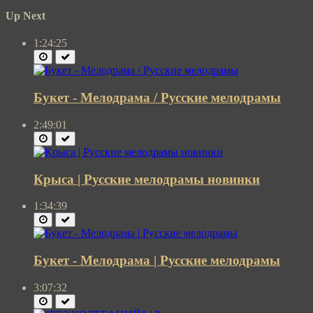
Up Next
1:24:25
Букет - Мелодрама / Русские мелодрамы
2:49:01
Крыса | Русские мелодрамы новинки
1:34:39
Букет - Мелодрама | Русские мелодрамы
3:07:32