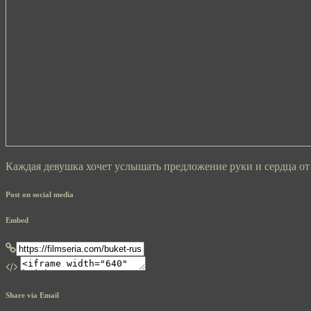
Каждая девушка хочет услышать предложение руки и сердца от св
Post on social media
Embed
Share via Email