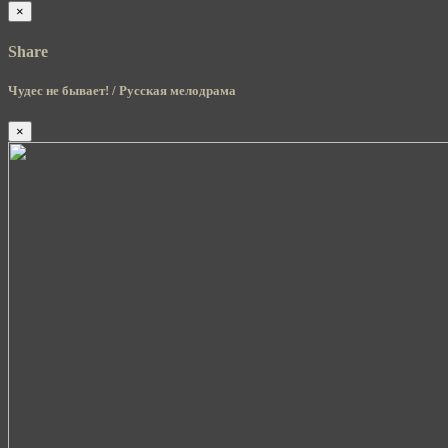
×
Share
Чудес не бывает! / Русская мелодрама
×