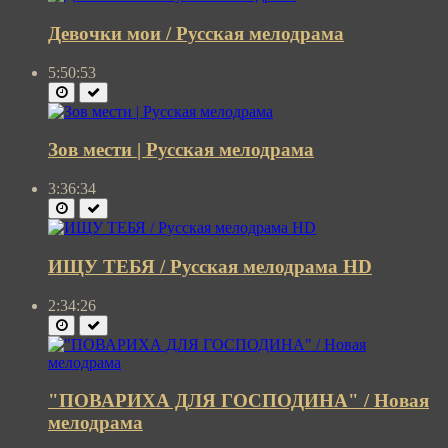
Девочки мои / Русская мелодрама
5:50:53
Зов мести | Русская мелодрама
3:36:34
ИЩУ ТЕБЯ / Русская мелодрама HD
2:34:26
"ПОВАРИХА ДЛЯ ГОСПОДИНА" / Новая
мелодрама