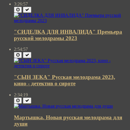
3:26:57
"СИДЕЛКА ДЛЯ ИНВАЛИДА" Премьера
русской мелодрамы 2023
2:54:57
"СЫН ЗЕКА" Русская мелодрама 2023,
кино - детектив о сироте
2:34:19
Мартышка. Новая русская мелодрама для
души