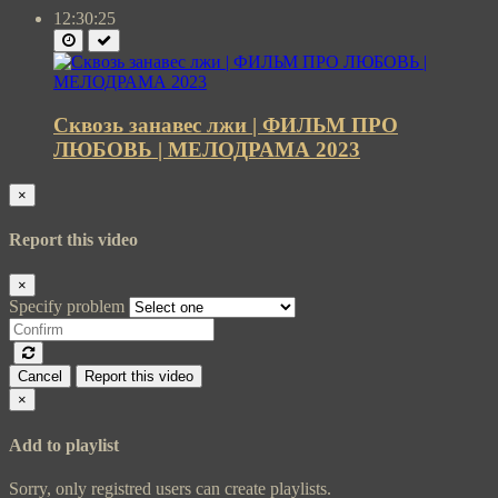
12:30:25
Сквозь занавес лжи | ФИЛЬМ ПРО
ЛЮБОВЬ | МЕЛОДРАМА 2023
×
Report this video
×
Specify problem
Cancel
Report this video
×
Add to playlist
Sorry, only registred users can create playlists.