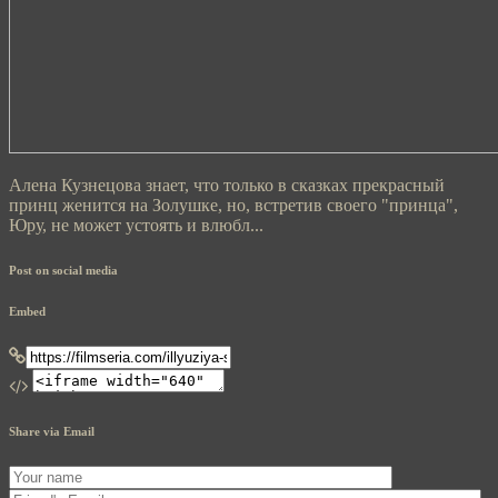
Алена Кузнецова знает, что только в сказках прекрасный
принц женится на Золушке, но, встретив своего "принца",
Юру, не может устоять и влюбл...
Post on social media
Embed
Share via Email