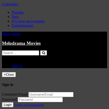
Categories
Popular
New
Русские мелодрамы
Entertainment
Show menu
Melodrama Movies
Sign in
×
Close
Sign in
Username/Email
Password
Login
Forgot your password?