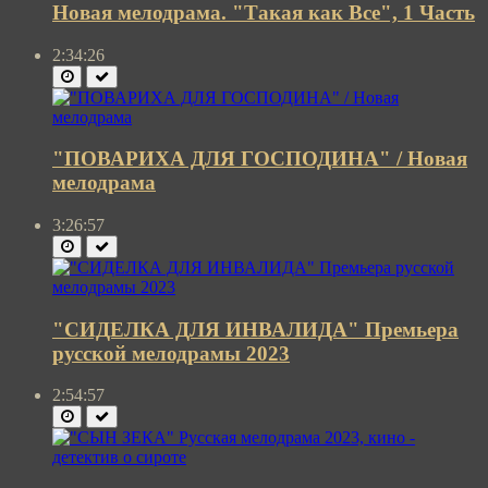
Новая мелодрама. "Такая как Все", 1 Часть
2:34:26
"ПОВАРИХА ДЛЯ ГОСПОДИНА" / Новая
мелодрама
3:26:57
"СИДЕЛКА ДЛЯ ИНВАЛИДА" Премьера
русской мелодрамы 2023
2:54:57