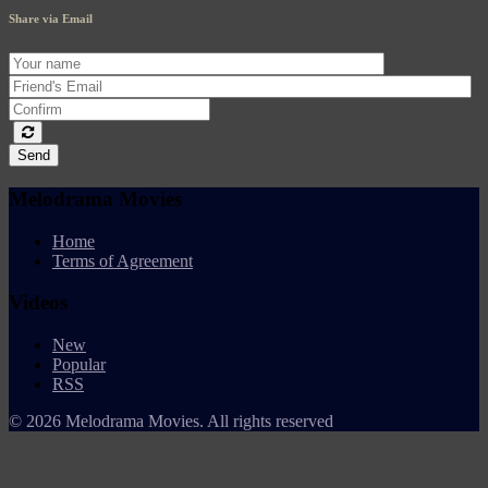
Share via Email
Send
Melodrama Movies
Home
Terms of Agreement
Videos
New
Popular
RSS
© 2026 Melodrama Movies. All rights reserved