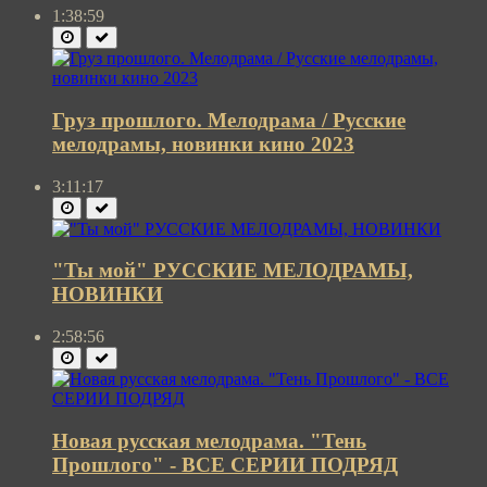
1:38:59
Груз прошлого. Мелодрама / Русские
мелодрамы, новинки кино 2023
3:11:17
"Ты мой" РУССКИЕ МЕЛОДРАМЫ,
НОВИНКИ
2:58:56
Новая русская мелодрама. "Тень
Прошлого" - ВСЕ СЕРИИ ПОДРЯД