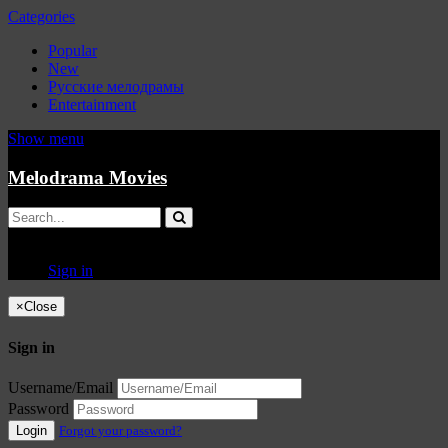
Categories
Popular
New
Русские мелодрамы
Entertainment
Show menu
Melodrama Movies
Sign in
×
Close
Sign in
Username/Email
Password
Login
Forgot your password?