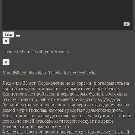
Like
×
Thanks! Share it with your friends!
×
You disliked this video. Thanks for the feedback!
Людмиле 38 лет. Сорокалетие не за горами, и оглядываясь на
свою жизнь, она понимает – вспомнить ей особо нечего.
Единственные проблески в череде серых будней, состоящих
из случайных подработок в качестве медсестры, ухода за
больной матерью и воспитанием дочери – это редкие визиты
домой мужа Николая, который работает дальнобойщиком.
Люда, привыкшая находить плюсы во всех ситуациях, вполне
довольна своей судьбой, хотя порой тоскует по яркой
молодости и несбывшейся мечте.
Ход ее размеренной жизни нарушается в одночасье: Николай