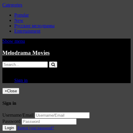
Categories
Popular
New
Русские мелодрамы
Entertainment
Show menu
Melodrama Movies
Sign in
×
Close
Sign in
Username/Email
Password
Login
Forgot your password?