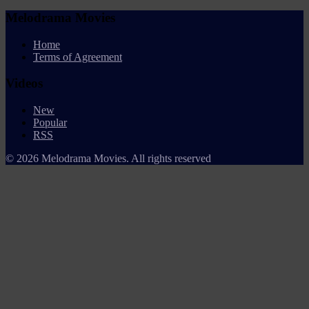
Melodrama Movies
Home
Terms of Agreement
Videos
New
Popular
RSS
© 2026 Melodrama Movies. All rights reserved