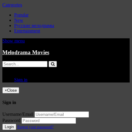
Categories
Popular
New
Русские мелодрамы
Entertainment
Show menu
Melodrama Movies
Sign in
×
Close
Sign in
Username/Email
Password
Login
Forgot your password?