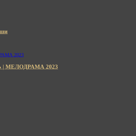
уши
Ь | МЕЛОДРАМА 2023