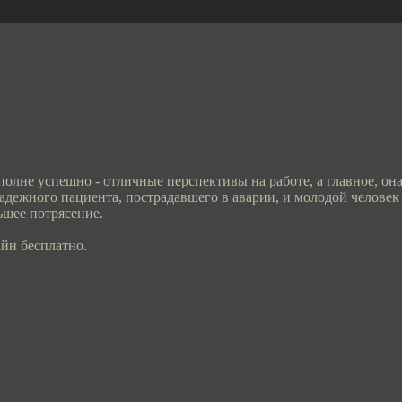
лне успешно - отличные перспективы на работе, а главное, она
надежного пациента, пострадавшего в аварии, и молодой человек
ьшее потрясение.
йн бесплатно.