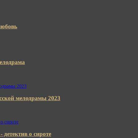
любовь
елодрама
кой мелодрамы 2023
 детектив о сироте