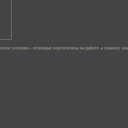
лне успешно - отличные перспективы на работе, а главное, она