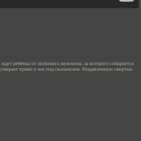
 ждет ребенка от любимого мужчины, за которого собирается
 умирает прямо у нее под скальпелем. Раздавленную смертью