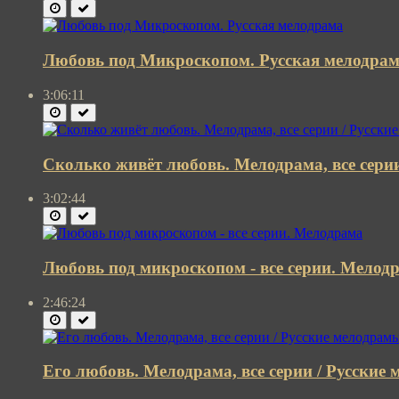
Любовь под Микроскопом. Русская мелодра
3:06:11
Сколько живёт любовь. Мелодрама, все сери
3:02:44
Любовь под микроскопом - все серии. Мелод
2:46:24
Его любовь. Мелодрама, все серии / Русские