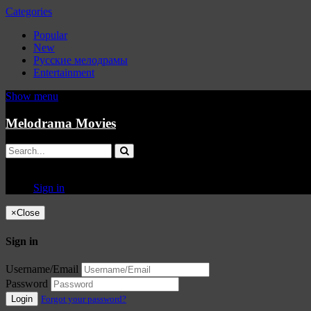
Categories
Popular
New
Русские мелодрамы
Entertainment
Show menu
Melodrama Movies
Sign in
×
Close
Sign in
Username/Email
Password
Login
Forgot your password?