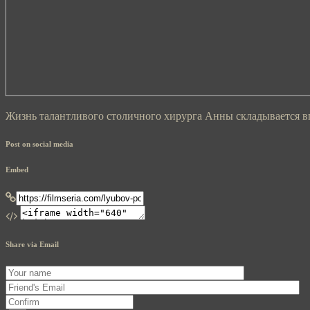
Жизнь талантливого столичного хирурга Анны складывается впо
Post on social media
Embed
Share via Email