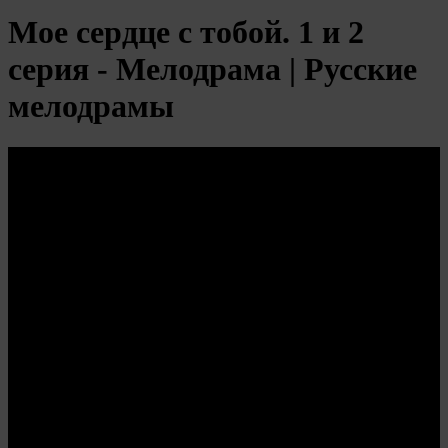
Мое сердце с тобой. 1 и 2
серия - Мелодрама | Русские
мелодрамы