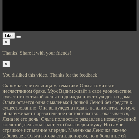
Like
×
Thanks! Share it with your friends!
×
You disliked this video. Thanks for the feedback!
Скромная учительница математики Ольга томится в
несчастливом браке. Муж Вадим живёт в своё удовольствие,
гуляет от постылой жены и однажды просто уходит из дома.
Ольга остаётся одна с маленькой дочкой Леной без средств к
существованию. Она вынуждена подать на алименты, но муж
обнаруживает поразительное обстоятельство - оказывается,
Лена не его дочь! Ольга полностью раздавлена незаслуженной
клеветой, ведь она знает, что была верна мужу. Но самое
страшное испытание впереди. Маленькая Леночка тяжело
заболевает. Ольга готова стать донором, но в больнице ей