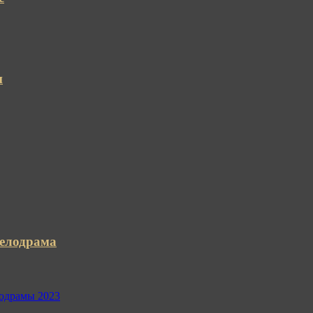
и
елодрама