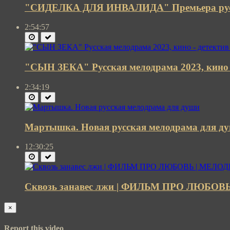
"СИДЕЛКА ДЛЯ ИНВАЛИДА" Премьера русс
2:54:57
"СЫН ЗЕКА" Русская мелодрама 2023, кино -
2:34:19
Мартышка. Новая русская мелодрама для д
12:30:25
Сквозь занавес лжи | ФИЛЬМ ПРО ЛЮБОВ
×
Report this video