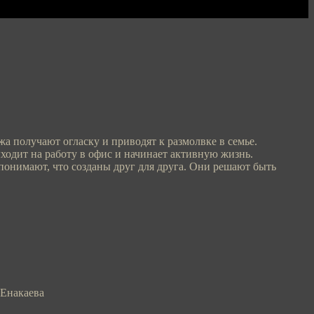
 получают огласку и приводят к размолвке в семье.
выходит на работу в офис и начинает активную жизнь.
понимают, что созданы друг для друга. Они решают быть
 Енакаева