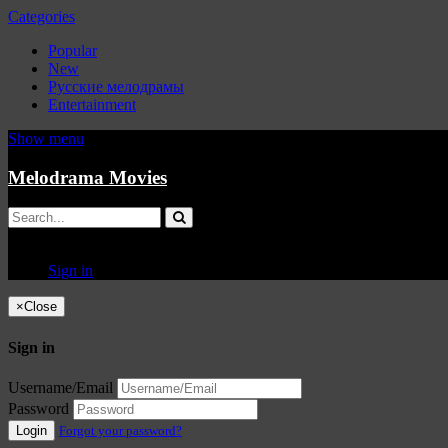
Categories
Popular
New
Русские мелодрамы
Entertainment
Show menu
Melodrama Movies
Sign in
×
Close
Sign in
Username/Email
Password
Login
Forgot your password?