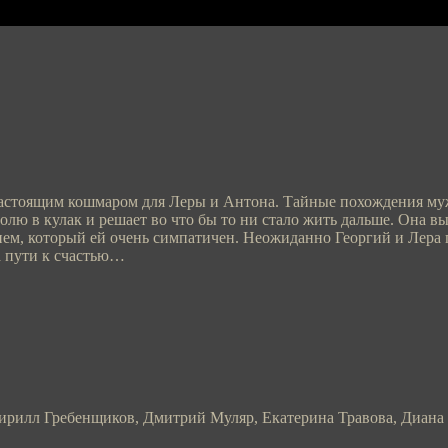
астоящим кошмаром для Леры и Антона. Тайные похождения мужа
 волю в кулак и решает во что бы то ни стало жить дальше. Она 
ием, который ей очень симпатичен. Неожиданно Георгий и Лера 
а пути к счастью…
ирилл Гребенщиков, Дмитрий Муляр, Екатерина Травова, Диана