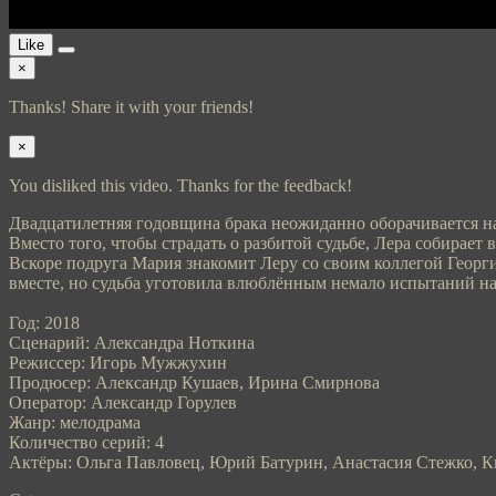
Like
×
Thanks! Share it with your friends!
×
You disliked this video. Thanks for the feedback!
Двадцатилетняя годовщина брака неожиданно оборачивается н
Вместо того, чтобы страдать о разбитой судьбе, Лера собирает
Вскоре подруга Мария знакомит Леру со своим коллегой Георг
вместе, но судьба уготовила влюблённым немало испытаний н
Год: 2018
Сценарий: Александра Ноткина
Режиссер: Игорь Мужжухин
Продюсер: Александр Кушаев, Ирина Смирнова
Оператор: Александр Горулев
Жанр: мелодрама
Количество серий: 4
Актёры: Ольга Павловец, Юрий Батурин, Анастасия Стежко, К