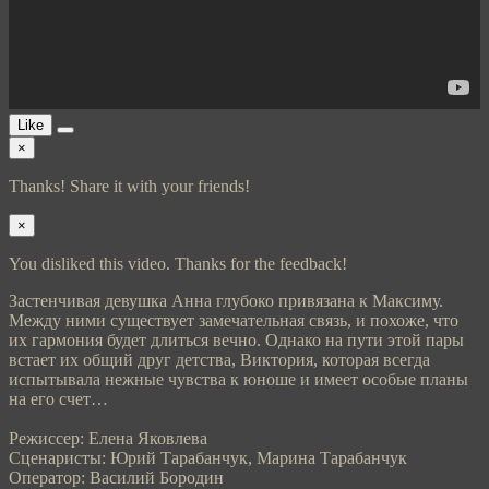
Like
×
Thanks! Share it with your friends!
×
You disliked this video. Thanks for the feedback!
Застенчивая девушка Анна глубоко привязана к Максиму.
Между ними существует замечательная связь, и похоже, что
их гармония будет длиться вечно. Однако на пути этой пары
встает их общий друг детства, Виктория, которая всегда
испытывала нежные чувства к юноше и имеет особые планы
на его счет…
Режиссер: Елена Яковлева
Сценаристы: Юрий Тарабанчук, Марина Тарабанчук
Оператор: Василий Бородин