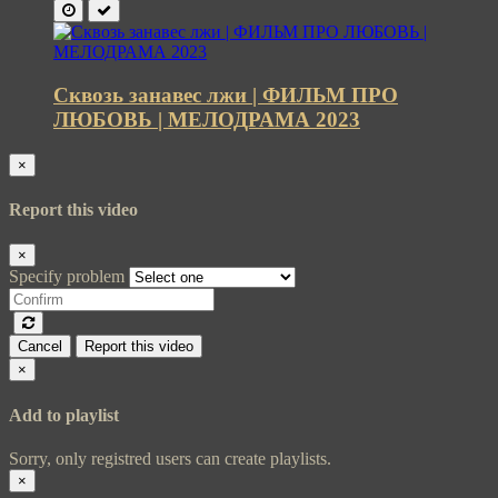
Сквозь занавес лжи | ФИЛЬМ ПРО
ЛЮБОВЬ | МЕЛОДРАМА 2023
×
Report this video
×
Specify problem
Cancel
Report this video
×
Add to playlist
Sorry, only registred users can create playlists.
×