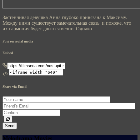
Застенчивая девушка Анна глубоко привязана к Максиму.
Между ними существует замечательная связь, и похоже, что
их гармония будет длиться вечно. Однако...
Post on social media
Embed
Share via Email
Send
Melodrama Movies