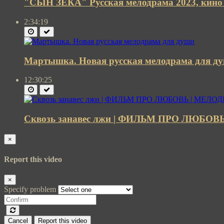
"СЫН ЗЕКА" Русская мелодрама 2023, кино -
2:34:19
Мартышка. Новая русская мелодрама для д
12:30:25
Сквозь занавес лжи | ФИЛЬМ ПРО ЛЮБОВ
×
Report this video
×
Specify problem
Cancel
Report this video