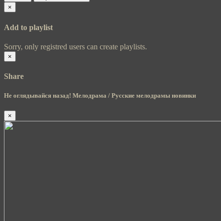
×
Add to playlist
Sorry, only registred users can create playlists.
×
Share
Не оглядывайся назад! Мелодрама / Русские мелодрамы новинки
×