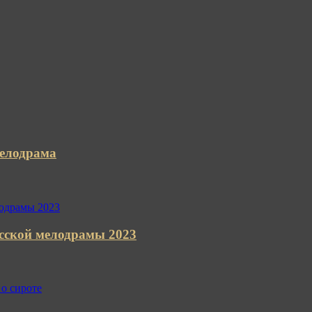
елодрама
кой мелодрамы 2023