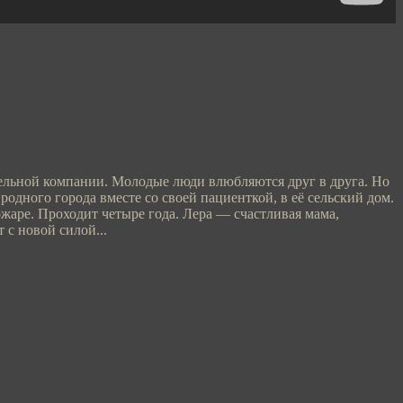
тельной компании. Молодые люди влюбляются друг в друга. Но
одного города вместе со своей пациенткой, в её сельский дом.
жаре. Проходит четыре года. Лера — счастливая мама,
с новой силой...