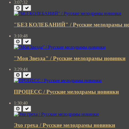
3:07:32
"БЕЗ КОЛЕБАНИЙ" / Русские мелодрамы н
3:10:48
"Моя Звезда" / Русские мелодрамы новинки
3:29:44
ПРОЦЕСС / Русские мелодрамы новинки
1:30:40
Эхо греха / Русские мелодрамы новинки