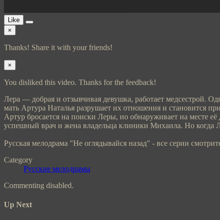
Like
×
Thanks! Share it with your friends!
×
You disliked this video. Thanks for the feedback!
Лера — добрая и отзывчивая девушка, работает медсестрой. О
мать Артура Наталья разрушает их отношения и становится прич
Артур бросается на поиски Леры, но обнаруживает на месте её
успешный врач и жена владельца клиники Михаила. Но когда Л
Русская мелодрама "Не оглядывайся назад" - все серии смотрит
Category
Русские мелодрамы
Commenting disabled.
Up Next