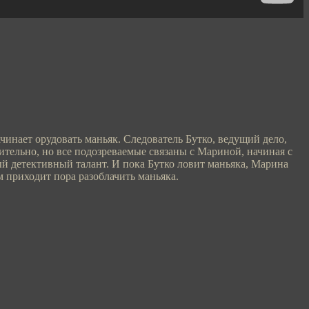
инает орудовать маньяк. Следователь Бутко, ведущий дело,
тельно, но все подозреваемые связаны с Мариной, начиная с
ый детективный талант. И пока Бутко ловит маньяка, Марина
 приходит пора разоблачить маньяка.