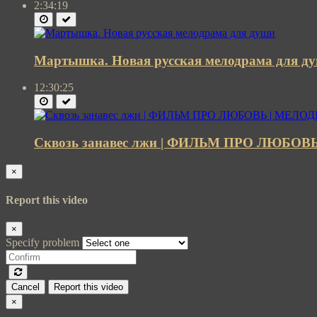
2:34:19
Мартышка. Новая русская мелодрама для д
12:30:25
Сквозь занавес лжи | ФИЛЬМ ПРО ЛЮБОВ
×
Report this video
×
Specify problem
Cancel
Report this video
×