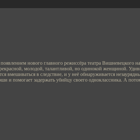
появлением нового главного режиссёра театра Вишневецкого нач
рекрасной, молодой, талантливой, но одинокой женщиной. Удиви
ся вмешиваться в следствие, и у неё обнаруживается незаурядн
ши и помогает задержать убийцу своего одноклассника. А потом