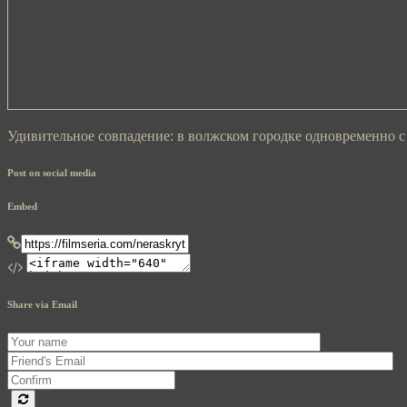
Удивительное совпадение: в волжском городке одновременно с 
Post on social media
Embed
Share via Email