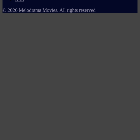
© 2026 Melodrama Movies. All rights reserved