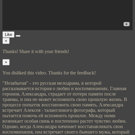
Like
×
Thanks! Share it with your friends!
×
You disliked this video. Thanks for the feedback!
"Незабытая" - это русская мелодрама, в которой
рассказывается история о любви и воспоминаниях. Главная
героиня, Александра, страдает от потери памяти после
травмы, и она не может вспомнить свою прошлую жизнь. В
процессе попыток восстановить свою память, Александра
встречает Алексея - талантливого фотографа, который
пытается помочь ей вспомнить прошлое. Между ними
возникает особая связь и постепенно растет чувство любви.
Однако, когда Александра начинает восстанавливать свои
воспоминания, она встречает своего бывшего мужа, который