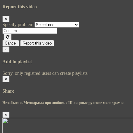
Report this video
×
Specify problem
Cancel
Report this video
×
Add to playlist
Sorry, only registred users can create playlists.
×
Share
Незабытая. Мелодрама про любовь / Шикарные русские мелодрамы
×