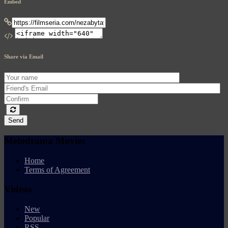
Embed
Share via Email
Send
Melodrama Movies
Home
Terms of Agreement
Videos
New
Popular
RSS