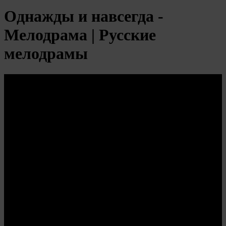
Однажды и навсегда -
Мелодрама | Русские
мелодрамы