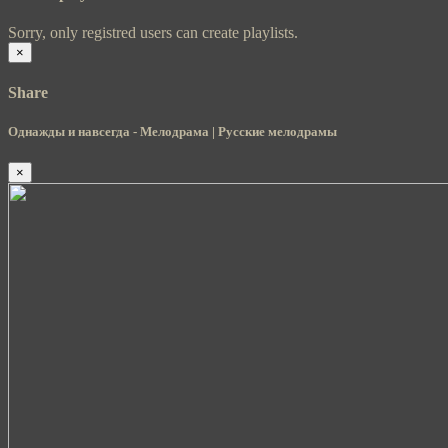
Sorry, only registred users can create playlists.
×
Share
Однажды и навсегда - Мелодрама | Русские мелодрамы
×