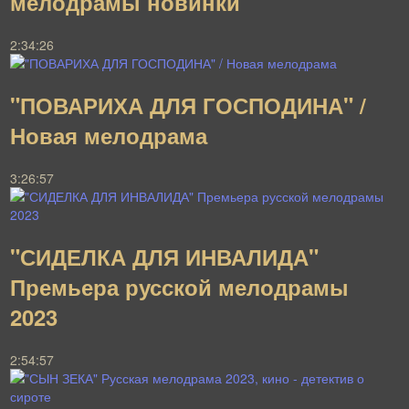
мелодрамы новинки
2:34:26
"ПОВАРИХА ДЛЯ ГОСПОДИНА" /
Новая мелодрама
3:26:57
"СИДЕЛКА ДЛЯ ИНВАЛИДА"
Премьера русской мелодрамы
2023
2:54:57