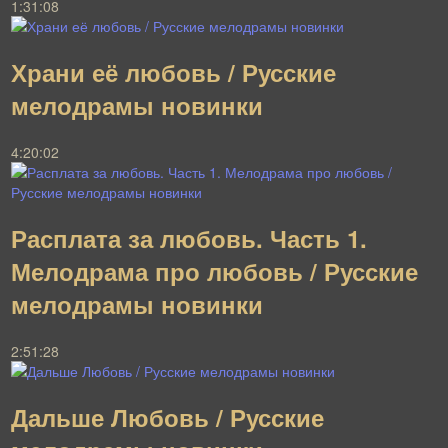
1:31:08
Храни её любовь / Русские
мелодрамы новинки
4:20:02
Расплата за любовь. Часть 1.
Мелодрама про любовь / Русские
мелодрамы новинки
2:51:28
Дальше Любовь / Русские