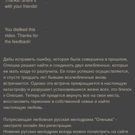
×
Thanks! Share it
with your friends!
×
You disliked this
video. Thanks for
the feedback!
Дабы исправить ошибку, которая была совершена в прошлом,
Олюшка решает найти и соединить двух влюбленных, которых
ее мать когда-то разлучила. Ее план успешно осуществляется,
и спустя тридцать лет бывшие возлюбленные вновь
встречаются. Однако эта встреча превращается в настоящую
катастрофу и разрушает установившиеся жизни всех, кто близок
к Олюшке. Теперь ей придется вернуть все на свои места,
восстановить гармонию в собственной семье и найти
настоящую любовь.
Потрясающая любовная русская мелодрама "Олюшка" -
смотрите онлайн без регистрации.
Новинки русских мелодрам всегда можно посмотреть на сайте