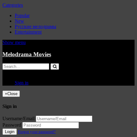
Categories
Popular
New
Русские мелодрамы
Entertainment
Show menu
Melodrama Movies
Sign in
×
Close
Sign in
Username/Email
Password
Login
Forgot your password?