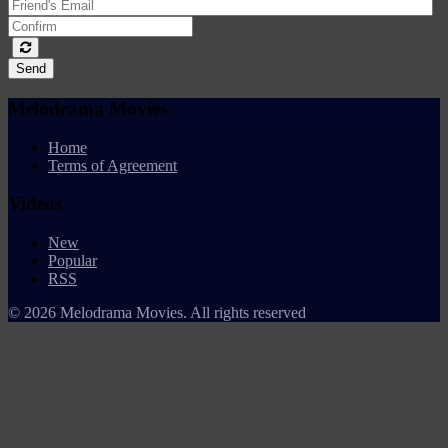
Send
Melodrama Movies
Home
Terms of Agreement
Videos
New
Popular
RSS
© 2026 Melodrama Movies. All rights reserved