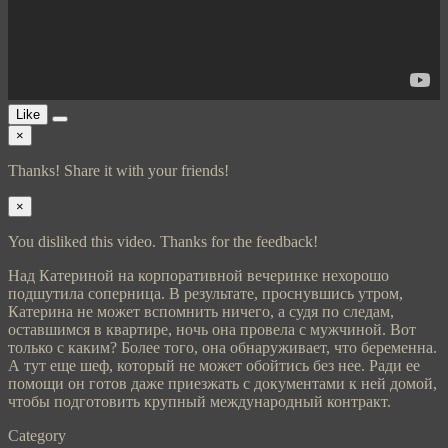
Like
×
Thanks! Share it with your friends!
×
You disliked this video. Thanks for the feedback!
Над Катериной на корпоративной вечеринке нехорошо
подшутила соперница. В результате, проснувшись утром,
Катерина не может вспомнить ничего, а судя по следам,
оставшимся в квартире, ночь она провела с мужчиной. Вот
только с каким? Более того, она обнаруживает, что беременна.
А тут еще шеф, который не может обойтись без нее. Ради ее
помощи он готов даже приезжать с документами к ней домой,
чтобы подготовить крупный международный контракт.
Category