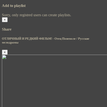
Add to playlist
Sorry, only registred users can create playlists.
×
Share
ОТЛИЧНЫЙ И РЕДКИЙ ФИЛЬМ! - Отец Поневоле / Русские
мелодрамы
×