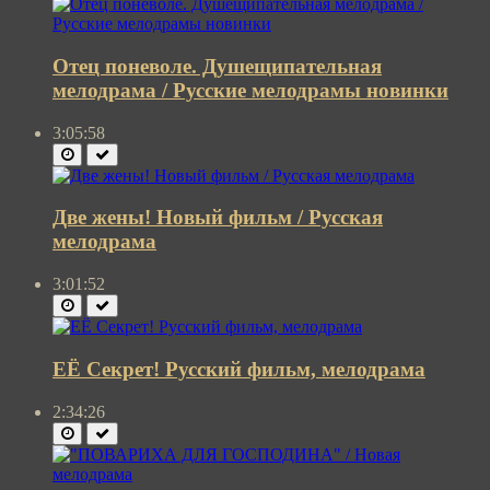
Отец поневоле. Душещипательная
мелодрама / Русские мелодрамы новинки
3:05:58
Две жены! Новый фильм / Русская
мелодрама
3:01:52
ЕЁ Секрет! Русский фильм, мелодрама
2:34:26