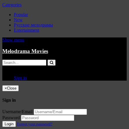
Categories
Popular
New
Русские мелодрамы
Entertainment
Show menu
Melodrama Movies
Sign in
×
Close
Sign in
Username/Email
Password
Login
Forgot your password?