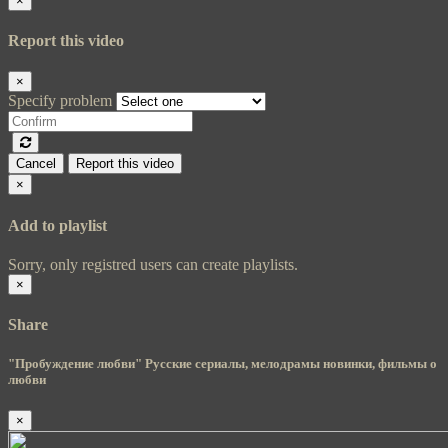
×
Report this video
×
Specify problem
Cancel
Report this video
×
Add to playlist
Sorry, only registred users can create playlists.
×
Share
"Пробуждение любви" Русские сериалы, мелодрамы новинки, фильмы о
любви
×