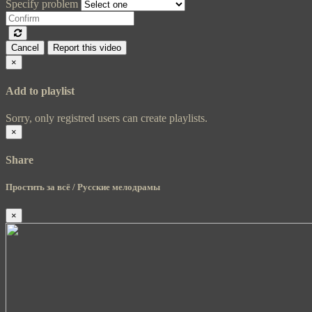
Specify problem
Cancel
Report this video
×
Add to playlist
Sorry, only registred users can create playlists.
×
Share
Простить за всё / Русские мелодрамы
×