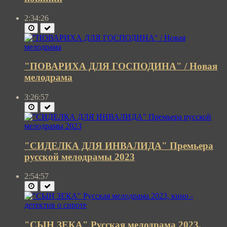
2:34:26
"ПОВАРИХА ДЛЯ ГОСПОДИНА" / Новая
мелодрама
3:26:57
"СИДЕЛКА ДЛЯ ИНВАЛИДА" Премьера
русской мелодрамы 2023
2:54:57
"СЫН ЗЕКА" Русская мелодрама 2023,