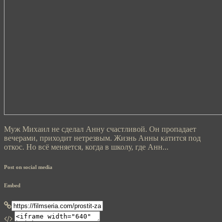
Муж Михаил не сделал Анну счастливой. Он пропадает
вечерами, приходит нетрезвым. Жизнь Анны катится под
откос. Но всё меняется, когда в школу, где Анн...
Post on social media
Embed