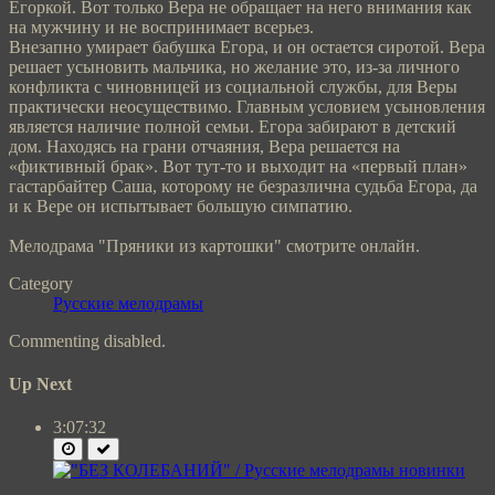
Егоркой. Вот только Вера не обращает на него внимания как
на мужчину и не воспринимает всерьез.
Внезапно умирает бабушка Егора, и он остается сиротой. Вера
решает усыновить мальчика, но желание это, из-за личного
конфликта с чиновницей из социальной службы, для Веры
практически неосуществимо. Главным условием усыновления
является наличие полной семьи. Егора забирают в детский
дом. Находясь на грани отчаяния, Вера решается на
«фиктивный брак». Вот тут-то и выходит на «первый план»
гастарбайтер Саша, которому не безразлична судьба Егора, да
и к Вере он испытывает большую симпатию.
Мелодрама "Пряники из картошки" смотрите онлайн.
Category
Русские мелодрамы
Commenting disabled.
Up Next
3:07:32