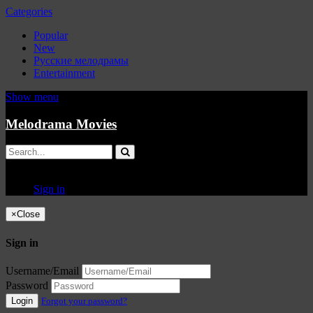
Categories
Popular
New
Русские мелодрамы
Entertainment
Show menu
Melodrama Movies
Sign in
×
Close
Sign in
Username/Email
Password
Login
Forgot your password?