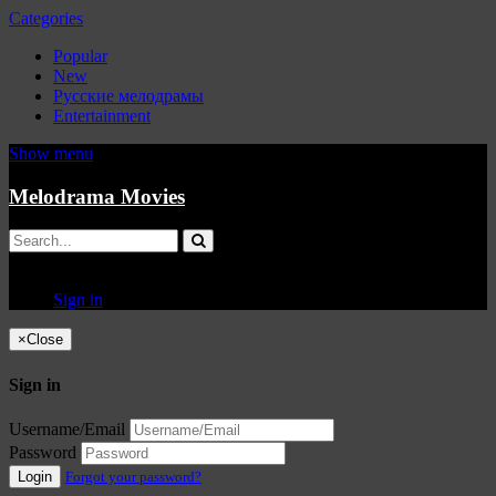
Categories
Popular
New
Русские мелодрамы
Entertainment
Show menu
Melodrama Movies
Sign in
×
Close
Sign in
Username/Email
Password
Login
Forgot your password?