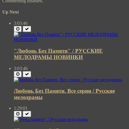
Commenting disabled.
Up Next
3:03:46
"Любовь Без Памяти" / РУССКИЕ
МЕЛОДРАМЫ НОВИНКИ
3:03:46
Любовь Без Памяти. Все серии / Русские
мелодрамы
1:29:01