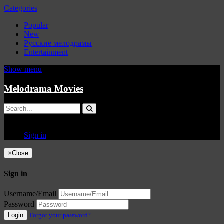
Categories
Popular
New
Русские мелодрамы
Entertainment
Show menu
Melodrama Movies
Sign in
×
Close
Sign in
Username/Email
Password
Login
Forgot your password?