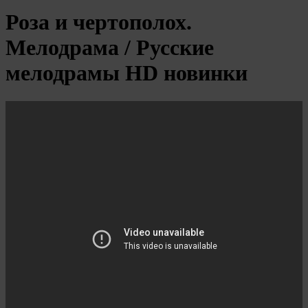
Роза и чертополох.
Мелодрама / Русские
мелодрамы HD новинки