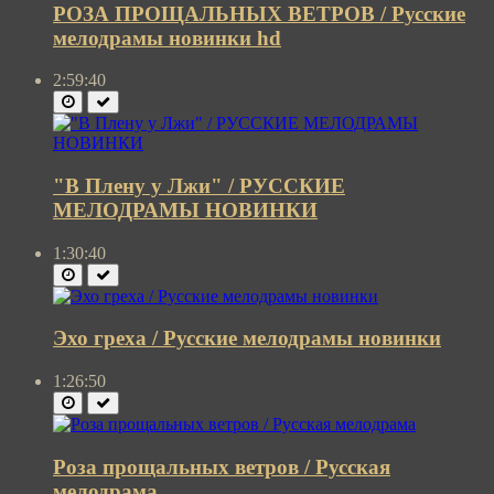
РОЗА ПРОЩАЛЬНЫХ ВЕТРОВ / Русские
мелодрамы новинки hd
2:59:40
"В Плену у Лжи" / РУССКИЕ
МЕЛОДРАМЫ НОВИНКИ
1:30:40
Эхо греха / Русские мелодрамы новинки
1:26:50
Роза прощальных ветров / Русская
мелодрама