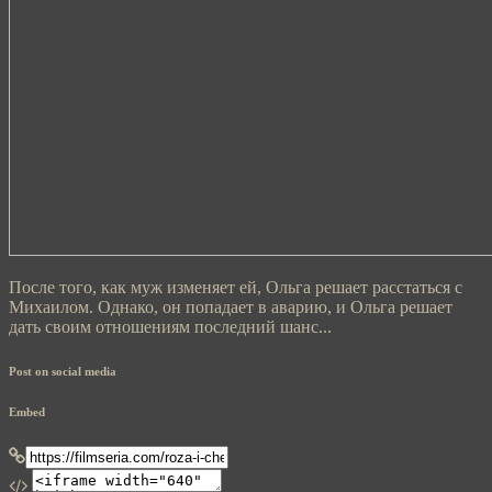
После того, как муж изменяет ей, Ольга решает расстаться с
Михаилом. Однако, он попадает в аварию, и Ольга решает
дать своим отношениям последний шанс...
Post on social media
Embed