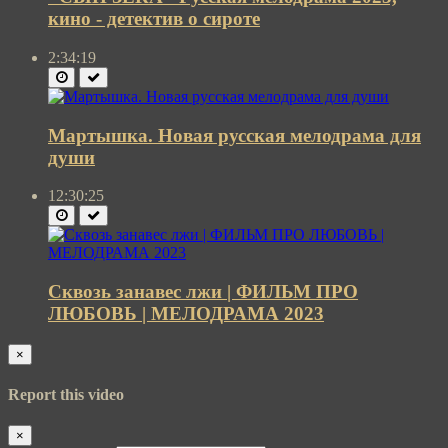
кино - детектив о сироте
2:34:19
Мартышка. Новая русская мелодрама для
души
12:30:25
Сквозь занавес лжи | ФИЛЬМ ПРО
ЛЮБОВЬ | МЕЛОДРАМА 2023
×
Report this video
×