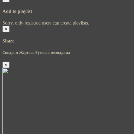
Add to playlist
Sorry, only registred users can create playlists.
×
Share
Синдром Жертвы. Русская мелодрама
×