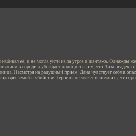
избивал её, и не могла уйти из-за угроз и шантажа. Однажды же
лиянием в городе и убеждает полицию в том, что Лиза неадеква
ница. Несмотря на радушный приём, Даня чувствует себя в опас
одозреваемой в убийстве. Героиня не может вспомнить, что прои