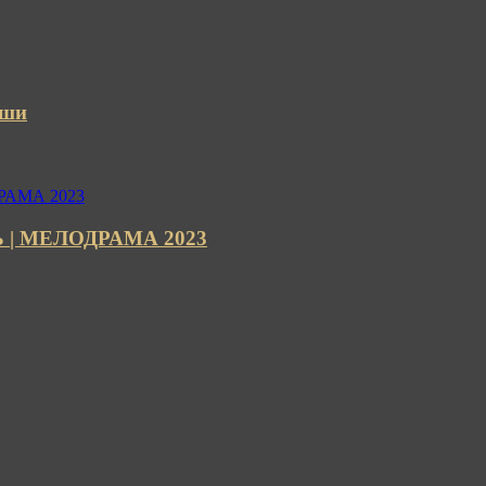
уши
Ь | МЕЛОДРАМА 2023