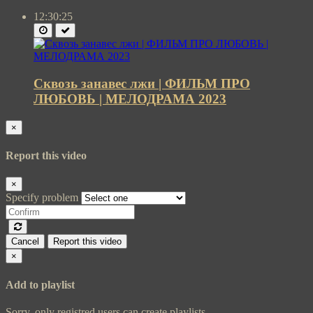
12:30:25
Сквозь занавес лжи | ФИЛЬМ ПРО
ЛЮБОВЬ | МЕЛОДРАМА 2023
×
Report this video
×
Specify problem
Cancel
Report this video
×
Add to playlist
Sorry, only registred users can create playlists.