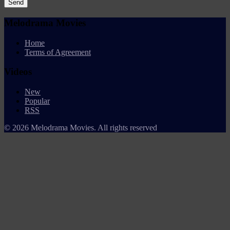
Send
Melodrama Movies
Home
Terms of Agreement
Videos
New
Popular
RSS
© 2026 Melodrama Movies. All rights reserved