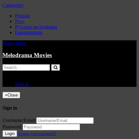
Categories
Popular
New
Русские мелодрамы
Entertainment
Show menu
Melodrama Movies
Sign in
×
Close
Sign in
Username/Email
Password
Login
Forgot your password?