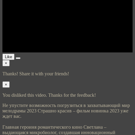
Like
×
Thanks! Share it with your friends!
×
You disliked this video. Thanks for the feedback!
Не упустите возможность погрузиться в захватывающий мир
мелодрамы 2023 Страшно красив – фильм новинка 2023 уже
ждет вас.
Главная героиня романтического кино Светлана –
выдающаяся микробиолог, создавшая инновационный