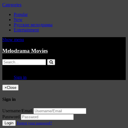
Categories
Popular
New
Русские мелодрамы
Entertainment
Show menu
Melodrama Movies
Sign in
×
Close
Sign in
Username/Email
Password
Login
Forgot your password?