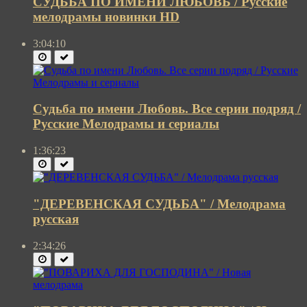
СУДЬБА ПО ИМЕНИ ЛЮБОВЬ / Русские
мелодрамы новинки HD
3:04:10
Судьба по имени Любовь. Все серии подряд /
Русские Мелодрамы и сериалы
1:36:23
"ДЕРЕВЕНСКАЯ СУДЬБА" / Мелодрама
русская
2:34:26