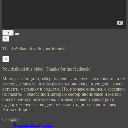
Like
×
Thanks! Share it with your friends!
×
You disliked this video. Thanks for the feedback!
Молодая женщина, забеременевшая после изнасилования и не
имеющая средств, чтобы растить новорожденную дочь, хочет
оставить малышку в роддоме. Но, познакомившись с соседкой
по палате, – счастливой матерью сестер-двойняшек и женой
обеспеченного бизнесмена, Наталья решает перехитрить
судьбу и меняет свою дочь местами с одной из двойняшек
Анны и Бориса.
Category
Русские мелодрамы