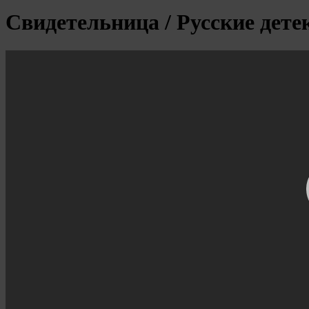
Свидетельница / Русские дете