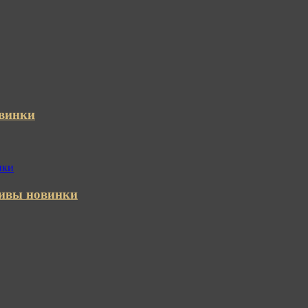
овинки
тивы новинки