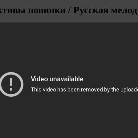
ктивы новинки / Русская мело