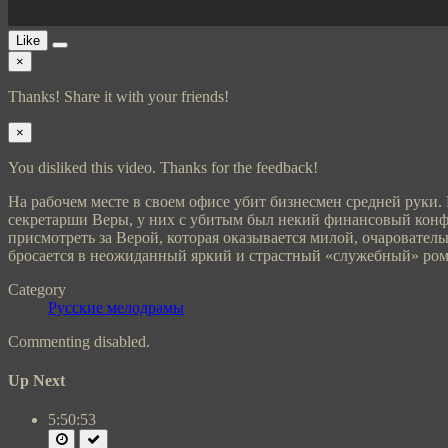
Like
×
Thanks! Share it with your friends!
×
You disliked this video. Thanks for the feedback!
На рабочем месте в своем офисе убит бизнесмен средней руки
секретарши Веры, у них с убитым был некий финансовый конфл
присмотреть за Верой, которая оказывается милой, очаровате
бросается в неожиданный яркий и страстный «служебный» рома
Category
Русские мелодрамы
Commenting disabled.
Up Next
5:50:53