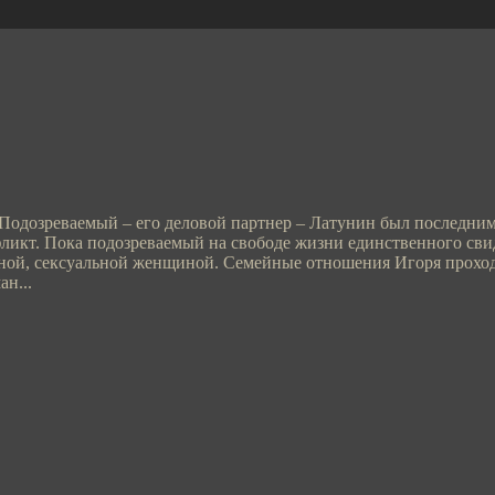
. Подозреваемый – его деловой партнер – Латунин был последни
икт. Пока подозреваемый на свободе жизни единственного свид
льной, сексуальной женщиной. Семейные отношения Игоря проход
н...