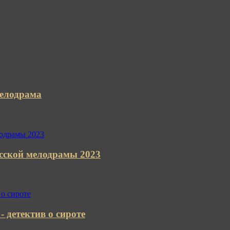
елодрама
кой мелодрамы 2023
 детектив о сироте