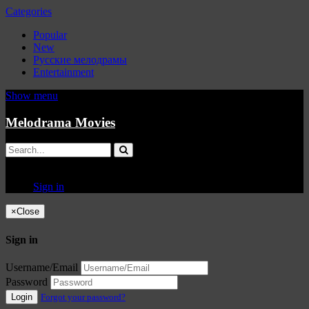
Categories
Popular
New
Русские мелодрамы
Entertainment
Show menu
Melodrama Movies
Sign in
×
Close
Sign in
Username/Email
Password
Login
Forgot your password?