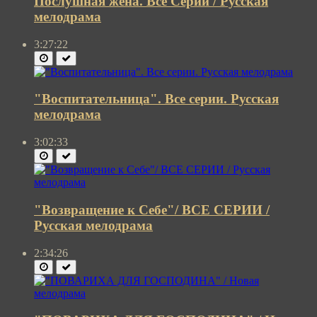
Послушная жена. Все Серии / Русская
мелодрама
3:27:22
"Воспитательница". Все серии. Русская
мелодрама
3:02:33
"Возвращение к Себе"/ ВСЕ СЕРИИ /
Русская мелодрама
2:34:26