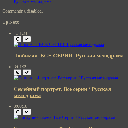
Русские мелодрамы
Commenting disabled.
Up Next
1:31:21
Любимая. ВСЕ СЕРИИ. Русская мелодрама
3:01:09
Семейный портрет. Все серии / Русская
мелодрама
3:00:18