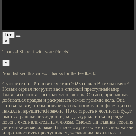
Like
×
Thanks! Share it with your friends!
×
You disliked this video. Thanks for the feedback!
Смотрите онлайн новинку кино 2023 сериал В тихом омуте!
Новый сериал погрузит вас в опасный преступный мир.
Главная героиня – честная журналистка Оксана, привыкшая
добиваться правды и раскрывать самые громкие дела. Она
готова на все, чтобы получить эксклюзивную информацию и
наказать нарушителей закона. Но ее страсть к честности будет
иметь страшные последствия, когда журналистка перейдет
дорогу очень влиятельным людям. Сможет ли главная героиня
детективной мелодрамы В тихом омуте сохранить свою жизнь
и противостоять преступникам, желающим наказать ее за