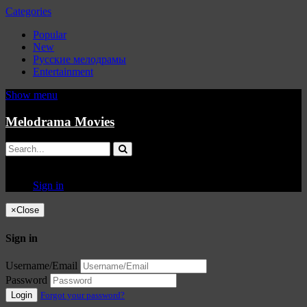
Categories
Popular
New
Русские мелодрамы
Entertainment
Show menu
Melodrama Movies
Sign in
×
Close
Sign in
Username/Email
Password
Login
Forgot your password?