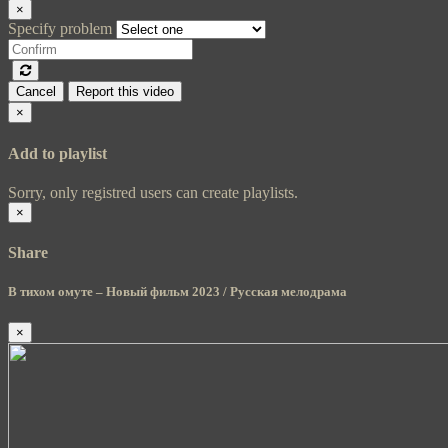
×
Specify problem
Cancel
Report this video
×
Add to playlist
Sorry, only registred users can create playlists.
×
Share
В тихом омуте – Новый фильм 2023 / Русская мелодрама
×