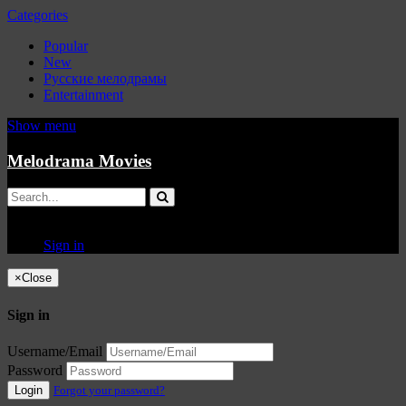
Categories
Popular
New
Русские мелодрамы
Entertainment
Show menu
Melodrama Movies
Sign in
×
Close
Sign in
Username/Email
Password
Login
Forgot your password?