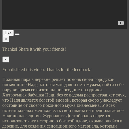
Like
×
Thanks! Share it with your friends!
×
You disliked this video. Thanks for the feedback!
Пожилая пара в деревне решает помочь своей городской
племяннице Наде, которая уже давно не замужем, найти себе
пару во время ее визита на новогодние праздники.
Хитроумная бабушка Нади без ее ведома распространяет слух,
что Надя является богатой вдовой, которая скоро унаследует
состояние от своего покойного мужа-бизнесмена. У всех
потенциальных женихов есть свои планы на предполагаемое
Надино наследство. Журналист Долгобродов надеется
использовать эту историю о богатой вдове, скрывающейся в
деревне, для создания сенсационного материала, который