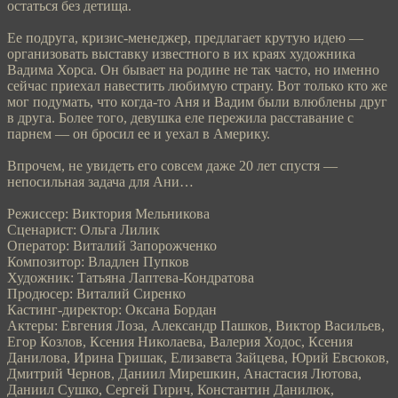
остаться без детища.
Ее подруга, кризис-менеджер, предлагает крутую идею —
организовать выставку известного в их краях художника
Вадима Хорса. Он бывает на родине не так часто, но именно
сейчас приехал навестить любимую страну. Вот только кто же
мог подумать, что когда-то Аня и Вадим были влюблены друг
в друга. Более того, девушка еле пережила расставание с
парнем — он бросил ее и уехал в Америку.
Впрочем, не увидеть его совсем даже 20 лет спустя —
непосильная задача для Ани…
Режиссер: Виктория Мельникова
Сценарист: Ольга Лилик
Оператор: Виталий Запорожченко
Композитор: Владлен Пупков
Художник: Татьяна Лаптева-Кондратова
Продюсер: Виталий Сиренко
Кастинг-директор: Оксана Бордан
Актеры: Евгения Лоза, Александр Пашков, Виктор Васильев,
Егор Козлов, Ксения Николаева, Валерия Ходос, Ксения
Данилова, Ирина Гришак, Елизавета Зайцева, Юрий Евсюков,
Дмитрий Чернов, Даниил Мирешкин, Анастасия Лютова,
Даниил Сушко, Сергей Гирич, Константин Данилюк,