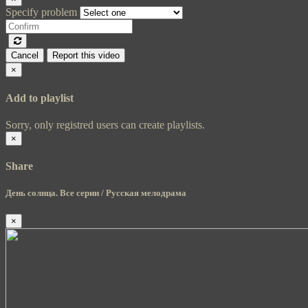
Specify problem
Cancel
Report this video
×
Add to playlist
Sorry, only registred users can create playlists.
×
Share
День солнца. Все серии / Русская мелодрама
×