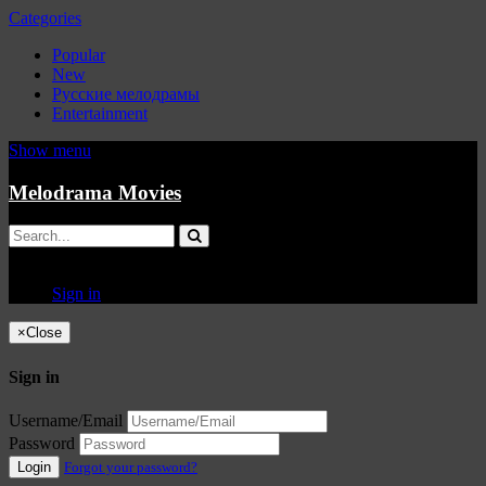
Categories
Popular
New
Русские мелодрамы
Entertainment
Show menu
Melodrama Movies
Sign in
×
Close
Sign in
Username/Email
Password
Login
Forgot your password?