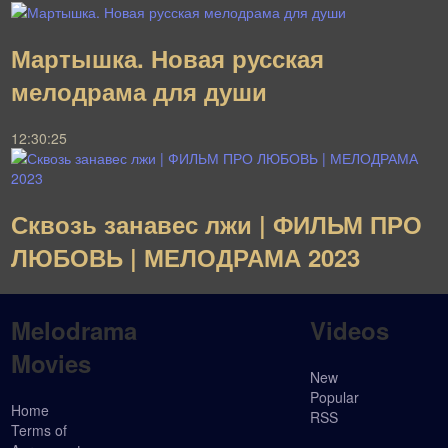
Мартышка. Новая русская
мелодрама для души
12:30:25
Сквозь занавес лжи | ФИЛЬМ ПРО
ЛЮБОВЬ | МЕЛОДРАМА 2023
Melodrama
Videos
Movies
New
Popular
Home
RSS
Terms of