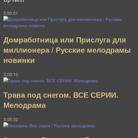
3:00:51
Домработница или Прислуга для
миллионера / Русские мелодрамы
новинки
3:00:10
Трава под снегом. ВСЕ СЕРИИ.
Мелодрама
3:05:02