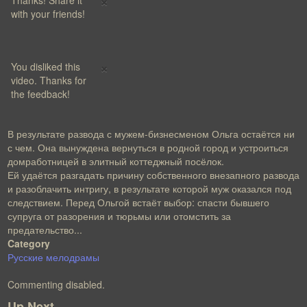
×
Thanks! Share it
with your friends!
×
You disliked this
video. Thanks for
the feedback!
В результате развода с мужем-бизнесменом Ольга остаётся ни
с чем. Она вынуждена вернуться в родной город и устроиться
домработницей в элитный коттеджный посёлок.
Ей удаётся разгадать причину собственного внезапного развода
и разоблачить интригу, в результате которой муж оказался под
следствием. Перед Ольгой встаёт выбор: спасти бывшего
супруга от разорения и тюрьмы или отомстить за
предательство...
Category
Русские мелодрамы
Commenting disabled.
Up Next