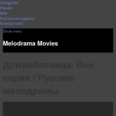
Categories
Popular
New
Русские мелодрамы
Entertainment
Show menu
Melodrama Movies
Домработница. Все
серии / Русские
мелодрамы