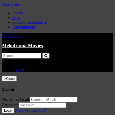
Categories
Popular
New
Русские мелодрамы
Entertainment
Show menu
Melodrama Movies
Sign in
×
Close
Sign in
Username/Email
Password
Login
Forgot your password?