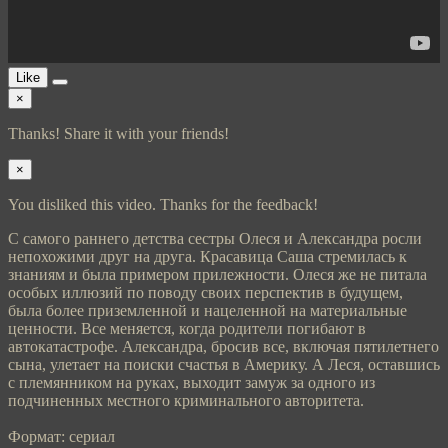
Like
×
Thanks! Share it with your friends!
×
You disliked this video. Thanks for the feedback!
С самого раннего детства сестры Олеся и Александра росли
непохожими друг на друга. Красавица Саша стремилась к
знаниям и была примером прилежности. Олеся же не питала
особых иллюзий по поводу своих перспектив в будущем,
была более приземленной и нацеленной на материальные
ценности. Все меняется, когда родители погибают в
автокатастрофе. Александра, бросив все, включая пятилетнего
сына, улетает на поиски счастья в Америку. А Леся, оставшись
с племянником на руках, выходит замуж за одного из
подчиненных местного криминального авторитета.
Формат: сериал