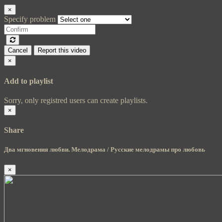
×
Specify problem
Cancel
Report this video
×
Add to playlist
Sorry, only registred users can create playlists.
×
Share
Два мгновения любви. Мелодрама / Русские мелодрамы про любовь
×