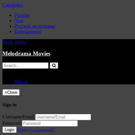
Categories
Popular
New
Русские мелодрамы
Entertainment
Show menu
Melodrama Movies
Sign in
×
Close
Sign in
Username/Email
Password
Login
Forgot your password?