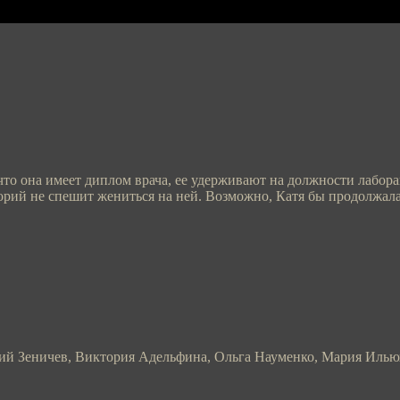
что она имеет диплом врача, ее удерживают на должности лабора
игорий не спешит жениться на ней. Возможно, Катя бы продолжала
рий Зеничев, Виктория Адельфина, Ольга Науменко, Мария Иль