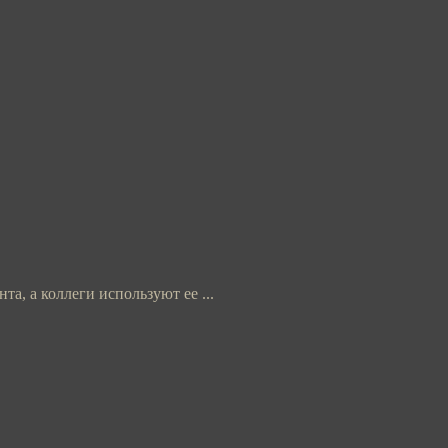
а, а коллеги используют ее ...