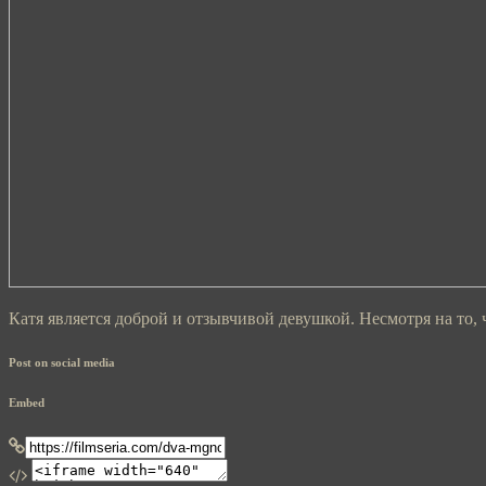
Катя является доброй и отзывчивой девушкой. Несмотря на то, ч
Post on social media
Embed