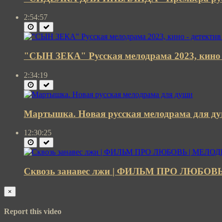
2:54:57
"СЫН ЗЕКА" Русская мелодрама 2023, кино -
2:34:19
Мартышка. Новая русская мелодрама для д
12:30:25
Сквозь занавес лжи | ФИЛЬМ ПРО ЛЮБОВ
×
Report this video