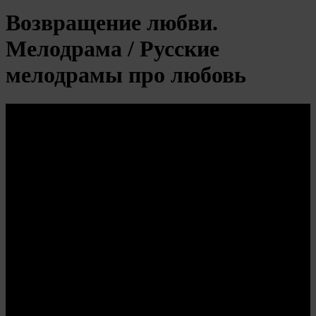
Возвращение любви.
Мелодрама / Русские
мелодрамы про любовь