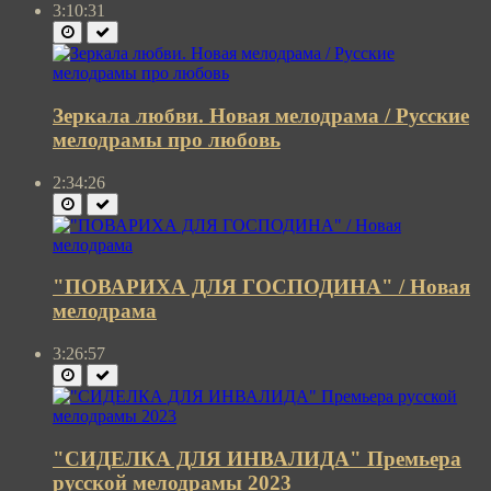
3:10:31
Зеркала любви. Новая мелодрама / Русские
мелодрамы про любовь
2:34:26
"ПОВАРИХА ДЛЯ ГОСПОДИНА" / Новая
мелодрама
3:26:57
"СИДЕЛКА ДЛЯ ИНВАЛИДА" Премьера
русской мелодрамы 2023