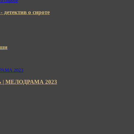
 детектив о сироте
уши
Ь | МЕЛОДРАМА 2023