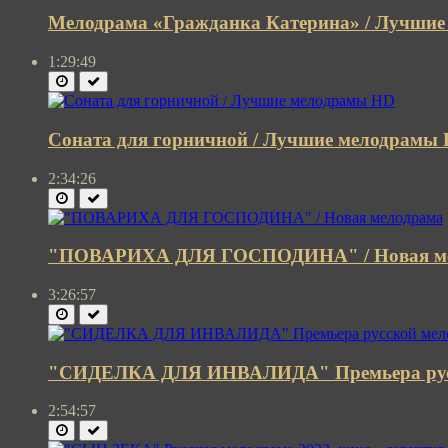
Мелодрама «Гражданка Катерина» / Лучшие
1:29:49
Соната для горничной / Лучшие мелодрамы
2:34:26
"ПОВАРИХА ДЛЯ ГОСПОДИНА" / Новая м
3:26:57
"СИДЕЛКА ДЛЯ ИНВАЛИДА" Премьера русс
2:54:57