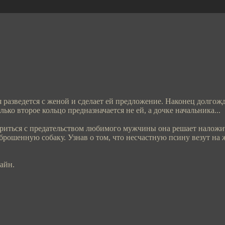
 разведется с женой и сделает ей предложение. Наконец долгож
ько второе кольцо предназначается не ей, а дочке начальника...
иться с предательством любимого мужчины она решает наложить 
т брошенную собаку. Узнав о том, что несчастную псину везут н
айн.