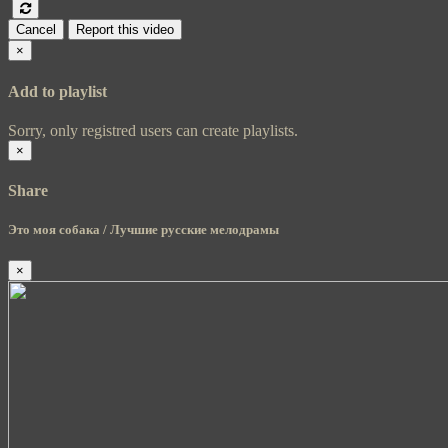
Cancel
Report this video
×
Add to playlist
Sorry, only registred users can create playlists.
×
Share
Это моя собака / Лучшие русские мелодрамы
×