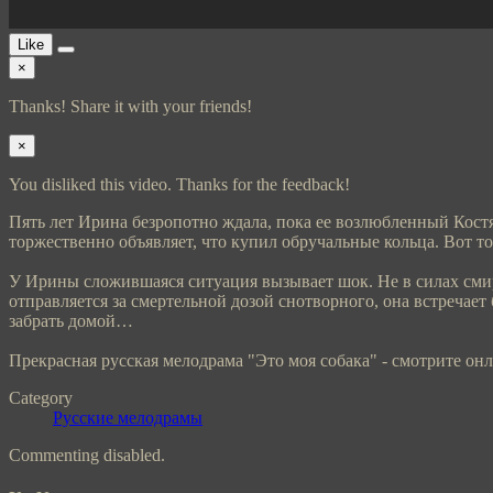
Like
×
Thanks! Share it with your friends!
×
You disliked this video. Thanks for the feedback!
Пять лет Ирина безропотно ждала, пока ее возлюбленный Костя
торжественно объявляет, что купил обручальные кольца. Вот тол
У Ирины сложившаяся ситуация вызывает шок. Не в силах смир
отправляется за смертельной дозой снотворного, она встречае
забрать домой…
Прекрасная русская мелодрама "Это моя собака" - смотрите онл
Category
Русские мелодрамы
Commenting disabled.