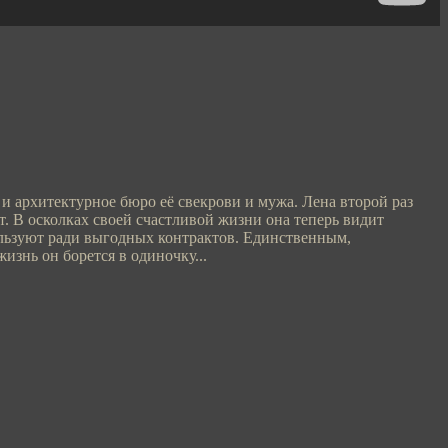
 и архитектурное бюро её свекрови и мужа. Лена второй раз
т. В осколках своей счастливой жизни она теперь видит
ользуют ради выгодных контрактов. Единственным,
знь он борется в одиночку...