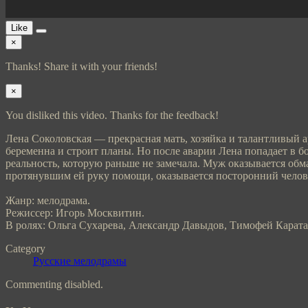
Like
×
Thanks! Share it with your friends!
×
You disliked this video. Thanks for the feedback!
Лена Соколовская — прекрасная мать, хозяйка и талантливый а
беременна и строит планы. Но после аварии Лена попадает в б
реальность, которую раньше не замечала. Муж оказывается об
протянувшим ей руку помощи, оказывается посторонний человек
Жанр: мелодрама.
Режиссер: Игорь Москвитин.
В ролях: Ольга Сухарева, Александр Давыдов, Тимофей Каратае
Category
Русские мелодрамы
Commenting disabled.