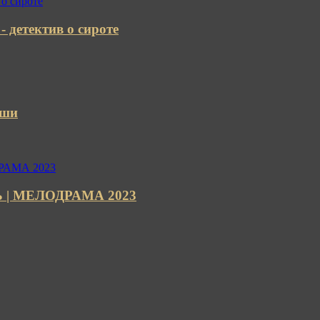
 детектив о сироте
уши
Ь | МЕЛОДРАМА 2023