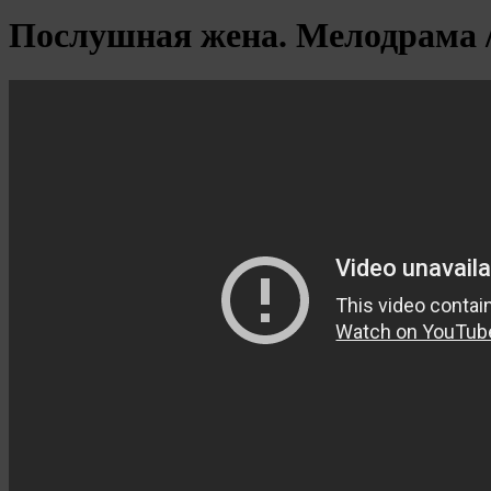
Послушная жена. Мелодрама 