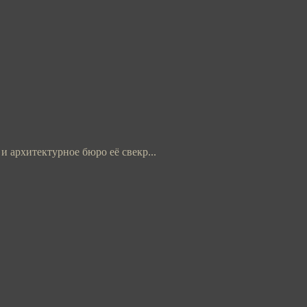
и архитектурное бюро её свекр...