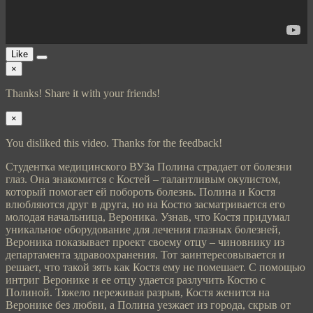
Like
×
Thanks! Share it with your friends!
×
You disliked this video. Thanks for the feedback!
Студентка медицинского ВУЗа Полина страдает от болезни
глаз. Она знакомится с Костей – талантливым окулистом,
который помогает ей побороть болезнь. Полина и Костя
влюбляются друг в друга, но на Костю засматривается его
молодая начальница, Вероника. Узнав, что Костя придумал
уникальное оборудование для лечения глазных болезней,
Вероника показывает проект своему отцу – чиновнику из
департамента здравоохранения. Тот заинтересовывается и
решает, что такой зять как Костя ему не помешает. С помощью
интриг Веронике и ее отцу удается разлучить Костю с
Полиной. Тяжело переживая разрыв, Костя женится на
Веронике без любви, а Полина уезжает из города, скрыв от