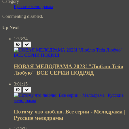
Category
Русские мелодрамы
Commenting disabled.
Up Next
1:33:24
НОВАЯ МЕЛОДРАМА 2023! "Люблю Тебя
Любую" ВСЕ СЕРИИ ПОДРЯД
3:01:15
Потому что люблю. Все серии - Мелодрама |
Русские мелодрамы
1:33:24