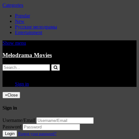
Categories
Popular
New
Русские мелодрамы
Entertainment
Show menu
Melodrama Movies
Sign in
×
Close
Sign in
Username/Email
Password
Login
Forgot your password?