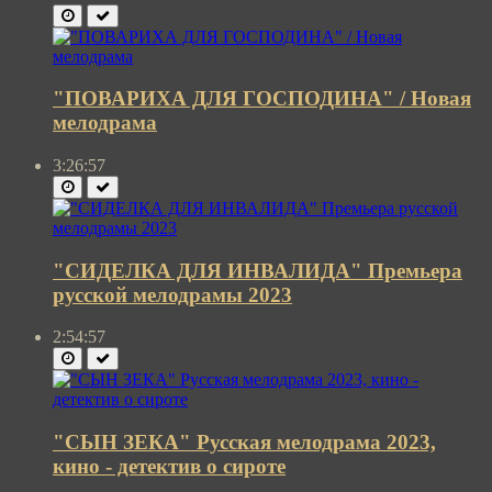
"ПОВАРИХА ДЛЯ ГОСПОДИНА" / Новая
мелодрама
3:26:57
"СИДЕЛКА ДЛЯ ИНВАЛИДА" Премьера
русской мелодрамы 2023
2:54:57
"СЫН ЗЕКА" Русская мелодрама 2023,
кино - детектив о сироте