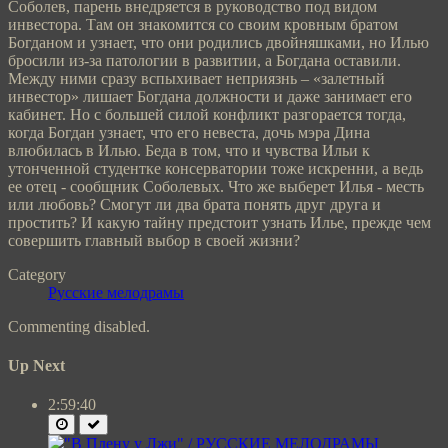
Соболев, парень внедряется в руководство под видом
инвестора. Там он знакомится со своим кровным братом
Богданом и узнает, что они родились двойняшками, но Илью
бросили из-за патологии в развитии, а Богдана оставили.
Между ними сразу вспыхивает неприязнь – «залетный
инвестор» лишает Богдана должности и даже занимает его
кабинет. Но с большей силой конфликт разгорается тогда,
когда Богдан узнает, что его невеста, дочь мэра Дина
влюбилась в Илью. Беда в том, что и чувства Ильи к
утонченной студентке консерватории тоже искренни, а ведь
ее отец - сообщник Соболевых. Что же выберет Илья - месть
или любовь? Смогут ли два брата понять друг друга и
простить? И какую тайну предстоит узнать Илье, прежде чем
совершить главный выбор в своей жизни?
Category
Русские мелодрамы
Commenting disabled.
Up Next
2:59:40