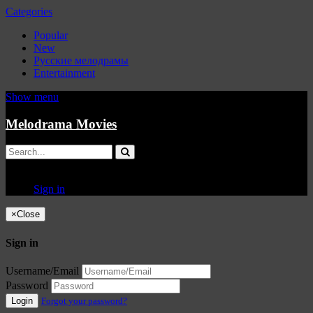
Categories
Popular
New
Русские мелодрамы
Entertainment
Show menu
Melodrama Movies
Sign in
×
Close
Sign in
Username/Email
Password
Login
Forgot your password?