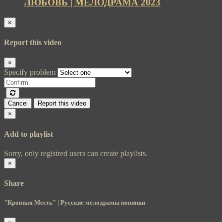
ЛЮБОВЬ | МЕЛОДРАМА 2023
×
Report this video
×
Specify problem
Cancel
Report this video
×
Add to playlist
Sorry, only registred users can create playlists.
×
Share
"Кровная Месть" | Русские мелодрамы новинки